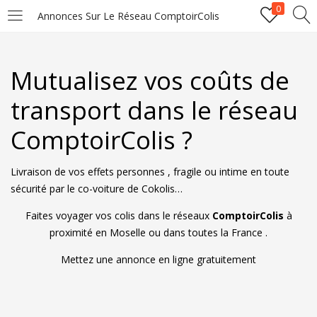
0
Annonces Sur Le Réseau ComptoirColis
LOGIN
REGISTER
Mutualisez vos coûts de
Enter your username and password to login.
transport dans le réseau
ComptoirColis ?
Livraison de vos effets personnes , fragile ou intime en toute
Remember me
Lost password?
sécurité par le co-voiture de Cokolis…
Faites voyager vos colis dans le réseaux
ComptoirColis
à
proximité en Moselle ou dans toutes la France .
Mettez une annonce en ligne gratuitement