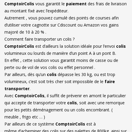
ComptoirColis
vous garantit le
paiement
des frais de livraison
au montant fixé avec l’expéditeur.
Autrement , vous pouvez cumulé des points de courses afin
d’utiliser votre cagnotte sur Cdiscount ou Amazon vos gains
majoré de 10 à 20 % .
Comment faire transporter un colis ?
ComptoirColis
est d’ailleurs la solution idéale pour l’envoi
colis
volumineux ou lourds de manière d’un point A à un pont B.
En effet , cette solution vous garantit moins de casse ou de
perte ou de vol de vos colis ou effet personnel .
Par ailleurs, dès qu’un
colis
dépasse les 30 kg, ou est trop
volumineux, c’est soit très cher soit impossible de le
faire
transporter
.
Avec
ComptoirColis
, il suffit de prévenir en amont le particulier
qui accepte de transporter votre
colis
, soit avec une remorque
pour les petits déménagement ou un colis encombrant. (
meuble , frigo etc … )
Par ailleurs de ce système
ComptoirColis
est à
même d’acheminer des colis sur des palettes de 800kg, ainsi sur