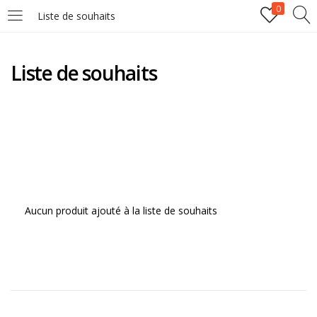
0
Liste de souhaits
LOGIN
REGISTER
Liste de souhaits
Enter your username and password to login.
Remember me
Lost password?
Aucun produit ajouté à la liste de souhaits