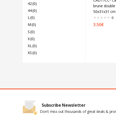
CAD17CC- Cai
42
(0)
brune double
44
(0)
50x31x31 cm
L
(0)
0
3.50
€
M
(0)
S
(0)
X
(0)
XL
(0)
XS
(0)
Subscribe Newsletter
Don't miss out thousands of great deals & pr