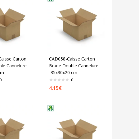
aisse Carton
CAD058-Caisse Carton
le Cannelure
Brune Double Cannelure
cm
-35x30x20 cm
0
0
4.15
€