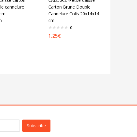
aisse carton
CAD50CC-Petite Caisse
le cannelure
Carton Brune Double
 cm
Cannelure Colis 20x14x14
cm
0
0
1.25
€
Subscribe