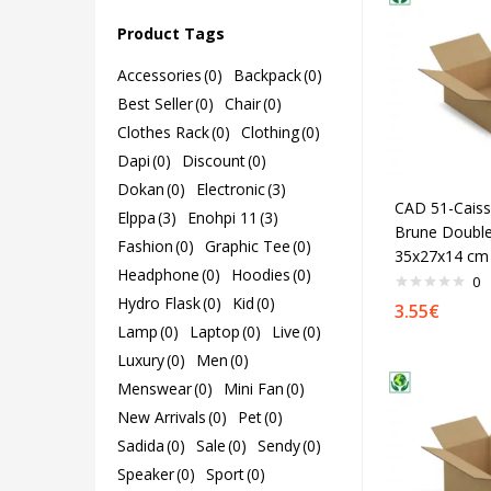
Product Tags
Accessories
(0)
Backpack
(0)
Best Seller
(0)
Chair
(0)
Clothes Rack
(0)
Clothing
(0)
Dapi
(0)
Discount
(0)
Dokan
(0)
Electronic
(3)
CAD 51-Caiss
Elppa
(3)
Enohpi 11
(3)
Brune Double
Fashion
(0)
Graphic Tee
(0)
35x27x14 cm
Headphone
(0)
Hoodies
(0)
0
Hydro Flask
(0)
Kid
(0)
3.55
€
Lamp
(0)
Laptop
(0)
Live
(0)
Luxury
(0)
Men
(0)
Menswear
(0)
Mini Fan
(0)
New Arrivals
(0)
Pet
(0)
Sadida
(0)
Sale
(0)
Sendy
(0)
Speaker
(0)
Sport
(0)