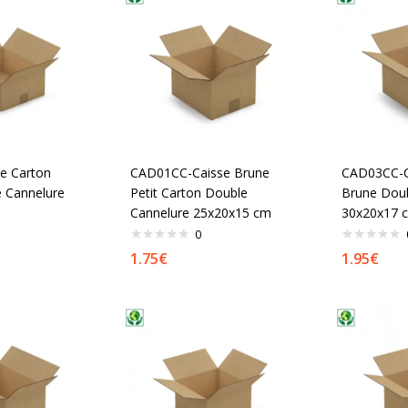
e Carton
CAD01CC-Caisse Brune
CAD03CC-C
 Cannelure
Petit Carton Double
Brune Doub
Cannelure 25x20x15 cm
30x20x17 
0
1.75
€
1.95
€