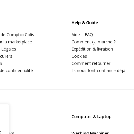
Help & Guide
 de ComptoirColis
Aide – FAQ
r la marketplace
Comment ça marche ?
 Légales
Expédition & livraison
culiers
Cookies
S
Comment retourner
 de confidentialité
Ils nous font confiance déjà
ns
Computer & Laptop
e
tioners
Washing Machines