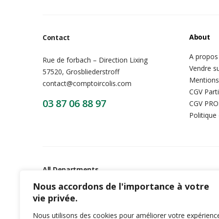
About
Contact
A propos
Rue de forbach – Direction Lixing
Vendre su
57520, Grosbliederstroff
Mentions
contact@comptoircolis.com
CGV Parti
03 87 06 88 97
CGV PRO
Politique
All Departments
Nous accordons de l'importance à votre
Mobile & Tablets
Televisio
vie privée.
Nous utilisons des cookies pour améliorer votre expérienc
Cameras
Air Condi