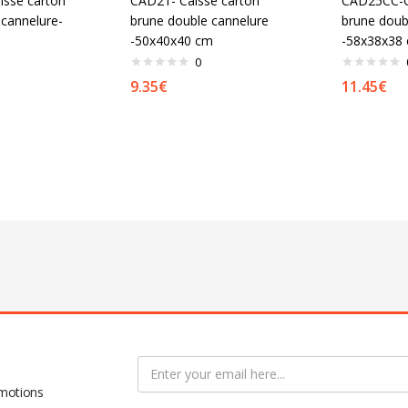
sse carton
CAD21- Caisse carton
CAD25CC-C
 cannelure-
brune double cannelure
brune doub
-50x40x40 cm
-58x38x38
0
9.35
€
11.45
€
omotions