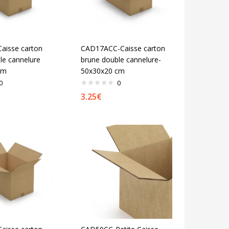
aisse carton
CAD17ACC-Caisse carton
le cannelure
brune double cannelure-
cm
50x30x20 cm
0
0
3.25
€