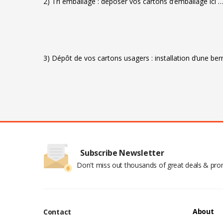
2) Tri emballage : déposer vos cartons d’emballage ici 
3) Dépôt de vos cartons usagers : installation d’une ber
Subscribe Newsletter
Don't miss out thousands of great deals & pr
About
Contact