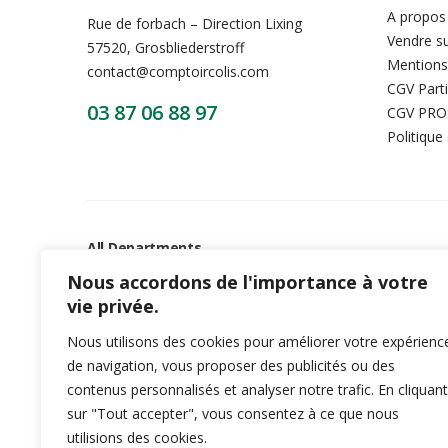
A propos
Rue de forbach – Direction Lixing
Vendre su
57520, Grosbliederstroff
Mentions
contact@comptoircolis.com
CGV Parti
03 87 06 88 97
CGV PRO
Politique
All Departments
Nous accordons de l'importance à votre
Mobile & Tablets
Televisio
vie privée.
Nous utilisons des cookies pour améliorer votre expérienc
Cameras
Air Condi
de navigation, vous proposer des publicités ou des
contenus personnalisés et analyser notre trafic. En cliquant
sur "Tout accepter", vous consentez à ce que nous
utilisions des cookies.