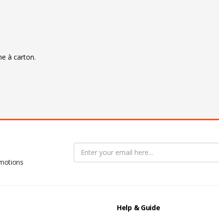
…
ne à carton.
omotions
Help & Guide