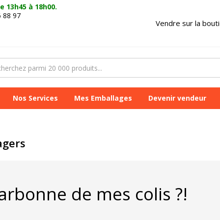
e 13h45 à 18h00.
6 88 97
Vendre sur la bout
Nos Services
Mes Emballages
Devenir vendeur
agers
arbonne de mes colis ?!