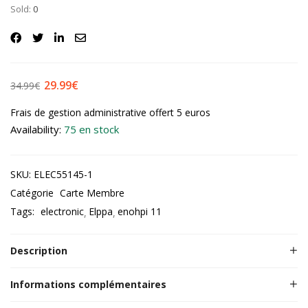
Noté
2
5.00
Sold:
0
sur 5
basé sur
notations
client
29.99
€
34.99
€
Frais de gestion administrative offert 5 euros
Availability:
75 en stock
SKU:
ELEC55145-1
Catégorie
Carte Membre
Tags:
electronic
Elppa
enohpi 11
Description
Informations complémentaires