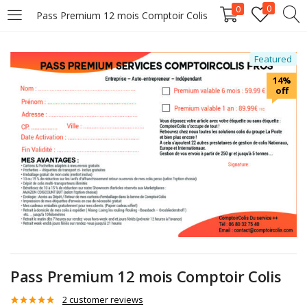
0
0
Pass Premium 12 mois Comptoir Colis
LOGIN
REGISTER
Featured
Enter your username and password to login.
14%
off
Remember me
Lost password?
Pass Premium 12 mois Comptoir Colis
2
customer reviews