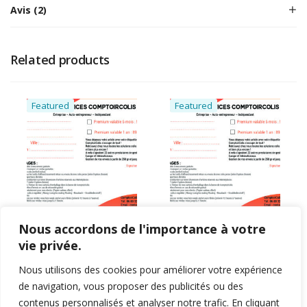
Avis (2)
Related products
Featured
Featured
Nous accordons de l'importance à votre
Pass Premium 6 mois –
Pass Premium 6 mois
Comptoir Colis
Comptoir Colis
vie privée.
10
5
Nous utilisons des cookies pour améliorer votre expérience
Note
4.90
Note
4.80
19.99
€
39.99
€
sur 5
sur 5
de navigation, vous proposer des publicités ou des
contenus personnalisés et analyser notre trafic. En cliquant